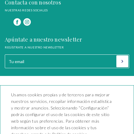
Contacta con nosotros
NUESTRAS REDES SOCIALES
Apúntate a nuestro newsletter
REGÍSTRATE A NUESTRO NEWSLETTER
Camping Playa y Fiesta
Usamos cookies propias y de terceros para mejorar
Carretera Nacional 340 Km
nuestros servicios, recopilar información estadística
1138 - Mont-Roig del Camp
y mostrar anuncios. Seleccionando “Configuración”
43892 - KT-000066
T. +34 977 17 95 13
podrás configurar el uso de las cookies de este sitio
reservas@campingplayayfiesta.com
web según tus preferencias. Para obtener más
información sobre el uso de las cookies y tus
CONTACTO