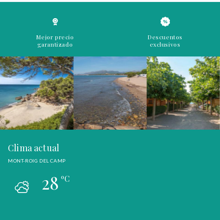
Mejor precio
Descuentos
garantizado
exclusivos
Clima actual
MONT-ROIG DEL CAMP
28
ºC