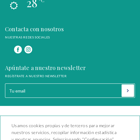
28
ºC
Contacta con nosotros
NUESTRAS REDES SOCIALES
Apúntate a nuestro newsletter
REGÍSTRATE A NUESTRO NEWSLETTER
Camping Playa y Fiesta
Usamos cookies propias y de terceros para mejorar
Carretera Nacional 340 Km
nuestros servicios, recopilar información estadística
1138 - Mont-Roig del Camp
y mostrar anuncios. Seleccionando “Configuración”