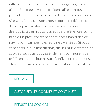
influencent votre expérience de navigation, nous
aident à protéger votre confidentialité et nous
permettent de répondre à vos demandes à travers le
site web. Nous utilisons nos propres cookies et ceux
Camping Playa y Fiesta
de tiers pour analyser nos services et vous montrer
des publicités en rapport avec vos préférences sur la
Carretera Nacional 340 Km
base d'un profil correspondant à vos habitudes de
1138 - Mont-Roig del Camp
navigation (par exemple, les pages visitées). Si vous
43892 - KT-000066
T. +34 977 17 95 13
consentez à leur installation, cliquez sur 'Accepter les
reservas@campingplayayfiesta.com
cookies' ou vous pouvez également configurer vos
préférences en cliquant sur 'Configurer les cookies'.
CONTACT
Plus d'informations dans notre Politique de cookies
CONDITIONS DE RÉSERVATION
RÈGLEMENT DU CAMPING
INFOS LÉGALES
RÉGLAGE
POLITIQUE DE CONFIDENTIALITÉ
POLITIQUE DE COOKIES
AUTORISER LES COOKIES ET CONTINUER
MA RÉSERVATION
REFUSER LES COOKIES
Developed by
GNA HOTEL SOLUTIONS