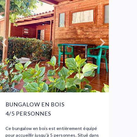
BUNGALOW EN BOIS
BUN
4/5 PERSONNES
4/6
Ce bungalow en bois est entièrement équipé
Ce bun
pour accueillir jusqu'à 5 personnes. Situé dans
accueil