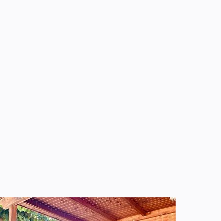
ATE D&#039;ARRIVÉE
DATE DE DÉPART
8
9
Août, 2026
Août, 2026
SAMEDI
DIMANCHE
HAMBRES ET PERSONNES
ODE PROMOTIONNEL
RÉSERVER
8 août, 2026
9 août, 2026